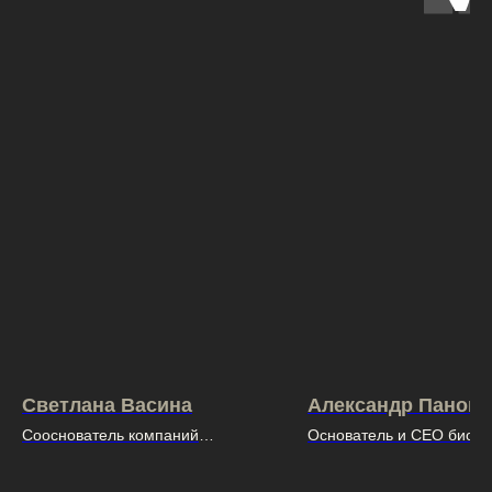
Светлана Васина
Александр Панов
Сооснователь компаний
Основатель и CEO биоте
Conomica.ru и Rescore. online
компании Neiry (Лидер в
по нейроинтерфейсам)